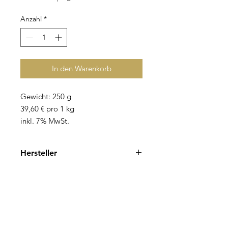
Anzahl
*
In den Warenkorb
Gewicht: 250 g
39,60 € pro 1 kg
inkl. 7% MwSt.
Hersteller
Pit Süsswaren und Nährmittelfabrik
Hoffmann GmbH & Co. KG
Reichenberger Straße 36,
83071 Stephanskirchen